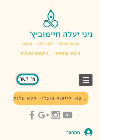
ניני יעלה חיימוביץ'
​רפואה סינית . דיקור סיני . תזונה
דיקור קוסמטי . רוקחות טבעית
צרו קשר
לחץ כאן לייעוץ אונליין ללא עלות
התחבר