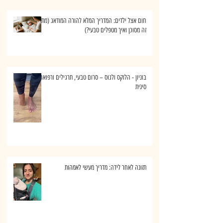
פוסטים אחרונים
חום אצל ילדים: המדריך המלא להורה המודאג (מתי
זה מסוכן ואיך מטפלים טבעי?)
בוניון - הלוקס ולגוס – סרום טבעי, תרגילים ורפואה
סינית
תזונה לאחר לידה: מדריך מעשי לאמהות