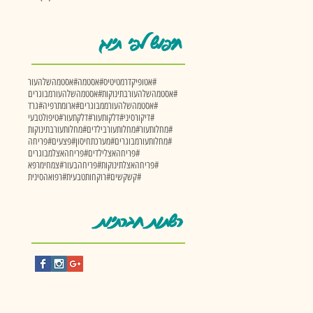
חיפוש לפי תיוג
#אטופיקדרמטיטיס
#אסטמה
#אסטמהשלהעור
#אסטמהשלהעורבתינוקות
#אסטמהשלהעורמבוגרים
#אסטמהשלהעורממבוגרים
#ארומתרפיה
#גרד
#דיקורסיני
#דלקותעור
#דלקתעור
#טיפולטבעי
#מחלותעור
#מחלותעורבילדים
#מחלותעורבתינוקות
#מחלותעורמבוגרים
#מערכתחיסון
#פצעים
#פריחה
#פריחהאצלילדים
#פריחהאצלמבוגרים
#פריחהאצלתינוקות
#פריחהבעור
#צמחימרפא
#קשקשים
#רוקחותטבעית
#רפואהסינית
רשתות חברתיות