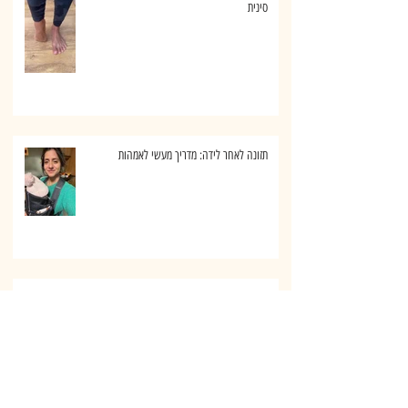
בוניון - הלוקס ולגוס – סרום טבעי, תרגילים ורפואה
סינית
תזונה לאחר לידה: מדריך מעשי לאמהות
יתרונות המאצ'ה – אנרגיה טבעית ואיזון יומיומי