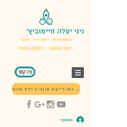
ניני יעלה חיימוביץ'
​רפואה סינית . דיקור סיני . תזונה
דיקור קוסמטי . רוקחות טבעית
צרו קשר
לחץ כאן לייעוץ אונליין ללא עלות
התחבר