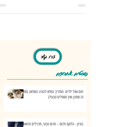
כרונית המתבטאת בגרד עז, פריחה אדומה/חומה ויובש מוגבר. אטו
דרמטיטיס הינה פריחה...
צרו קשר
פוסטים אחרונים
חום אצל ילדים: המדריך המלא להורה המודאג (מתי
זה מסוכן ואיך מטפלים טבעי?)