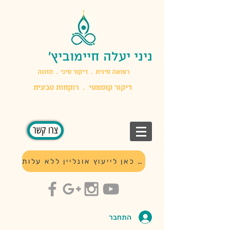
ניני יעלה חיימוביץ'
​רפואה סינית . דיקור סיני . תזונה
דיקור קוסמטי . רוקחות טבעית
צרו קשר
לחץ כאן לייעוץ אונליין ללא עלות
התחבר