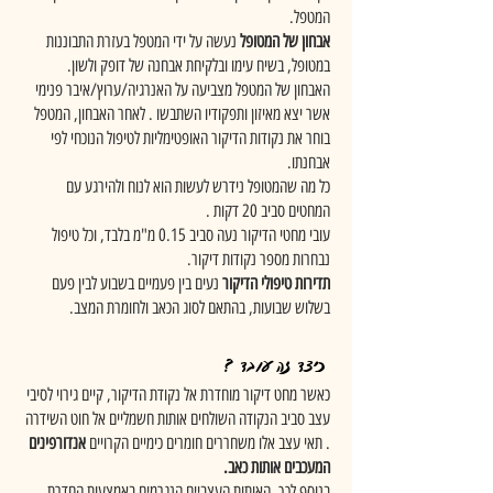
המטפל.
אבחון של המטופל
נעשה על ידי המטפל בעזרת התבוננות
במטופל, בשיח עימו ובלקיחת אבחנה של דופק ולשון.
האבחון של המטפל מצביעה על האנרגיה/ערוץ/איבר פנימי
אשר יצא מאיזון ותפקודיו השתבשו . לאחר האבחון, המטפל
בוחר את נקודות הדיקור האופטימליות לטיפול הנוכחי לפי
אבחנתו.
כל מה שהמטופל נידרש לעשות הוא לנוח ולהירגע עם
המחטים סביב 20 דקות .
עובי מחטי הדיקור נעה סביב 0.15 מ"מ בלבד, וכל טיפול
נבחרות מספר נקודות דיקור.
תדירות טיפולי הדיקור
נעים בין פעמיים בשבוע לבין פעם
בשלוש שבועות, בהתאם לסוג הכאב ולחומרת המצב.
כיצד זה עובד ?
כאשר מחט דיקור מוחדרת אל נקודת הדיקור, קיים גירוי לסיבי
עצב סביב הנקודה השולחים אותות חשמליים אל חוט השידרה
. תאי עצב אלו משחררים חומרים כימיים הקרויים
אנדורפינים
המעכבים אותות כאב.
בנוסף לכך, האותות העצביים הנגרמים באמצעות החדרת