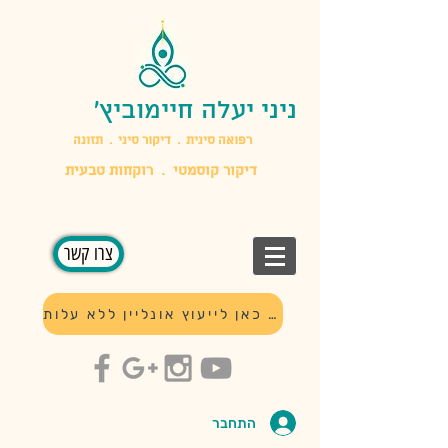
ניני יעלה חיימוביץ'
​רפואה סינית . דיקור סיני . תזונה
דיקור קוסמטי . רוקחות טבעית
צרו קשר
לחץ כאן לייעוץ אונליין ללא עלות
התחבר