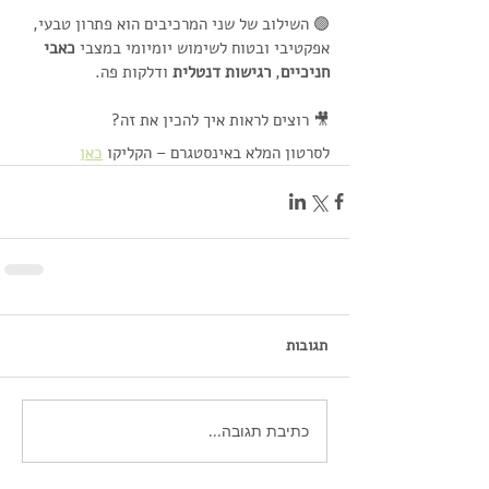
🟢 השילוב של שני המרכיבים הוא פתרון טבעי, 
אפקטיבי ובטוח לשימוש יומיומי במצבי 
כאבי 
חניכיים
, 
רגישות דנטלית
 ודלקות פה.
🎥 רוצים לראות איך להכין את זה?
לסרטון המלא באינסטגרם – הקליקו 
כאן
תגובות
כתיבת תגובה...