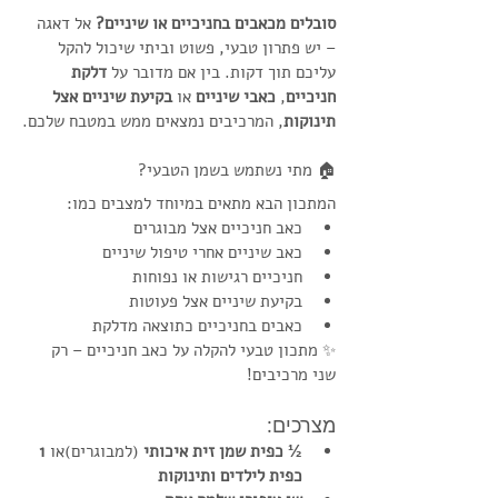
סובלים מכאבים בחניכיים או שיניים?
 אל דאגה 
– יש פתרון טבעי, פשוט וביתי שיכול להקל 
עליכם תוך דקות. בין אם מדובר על 
דלקת 
חניכיים
, 
כאבי שיניים
 או 
בקיעת שיניים אצל 
תינוקות
, המרכיבים נמצאים ממש במטבח שלכם.
🏠 מתי נשתמש בשמן הטבעי?
המתכון הבא מתאים במיוחד למצבים כמו:
כאב חניכיים אצל מבוגרים
כאב שיניים אחרי טיפול שיניים
חניכיים רגישות או נפוחות
בקיעת שיניים אצל פעוטות
כאבים בחניכיים כתוצאה מדלקת
✨ מתכון טבעי להקלה על כאב חניכיים – רק 
שני מרכיבים!
מצרכים:
½ כפית שמן זית איכותי
 (למבוגרים)או 
1 
כפית לילדים ותינוקות