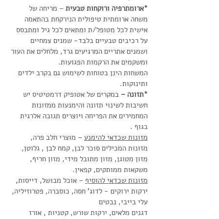
*ארומתרפיה ורוקחות טבעית
 – מריחה של 
משחה ארומתית טיפולית הנירקחת בהתאמה 
אישית לכל מטופל/ת ומתאים לכל גיל ומתבסס 
על רכיבים טבעיים בלבד- שמנים צמחיים 
ושמנים אתריים המרגיעים גרד, מלחלים את העור 
ומשקמים את הרקמות הפגועות.
המשחות הינן בטוחות לשימוש גם בקרב ילדים 
ותינוקות.
*תזונה –
 במקרים של אטופיק דרמטיטיס יש 
חשיבות לשינוי תזונה והימנעות ממזונות 
המחמירים את הפריחה ויוצרים תגובה אלרגית 
בגוף . 
מזונות שכדאי להימנע
 – מוצרי חלב פרה, 
מזונות המכילים סוכר לבן, קמח לבן , גלוטן, 
מזון מטוגן, מזון מתובל מידי, מזון חריף, 
משקאות ממותקים, קפאין. 
מזונות שכדאי להוסיף
 – אוכל מבושל, דייסות, 
ירקות ירוקים - לדוג' חסה, כוסברה, פטרוזיליה, 
עלי בייבי, נבטים
דגנים מלאים, ירקות שורש, קטניות , אורז 