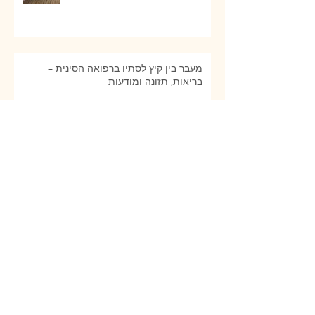
מעבר בין קיץ לסתיו ברפואה הסינית –
בריאות, תזונה ומודעות
כאב שיניים? כאב חניכיים? בקיעת
שיניים? הנה פתרון טבעי שתרצו
להכיר!
דרכים טבעיות לריפוי הגוף והנפש
לאחר לידה