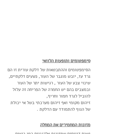
סימפטומים ותופעות הלוואי
הסימפטומים וההתבטאות של דלקת עורית זו הם 
גרד עז, יובש מוגבר של העור, פצעים דלקתיים, 
שינוי צבע של העור , רגישות יתר של העור 
ובמצבים בהם יש החמרה של הפריחה זה עלול 
להוביל לגרד חמור וחריף, 
זיהום מקומי ואף זיהום מערכתי בשל אי יכולת 
של הגוף להתמודד עם הדלקת .
מזונות המחמירים את המחלה
ישנם דיווחים שמזונות אלרגניים כמו ביצים, 