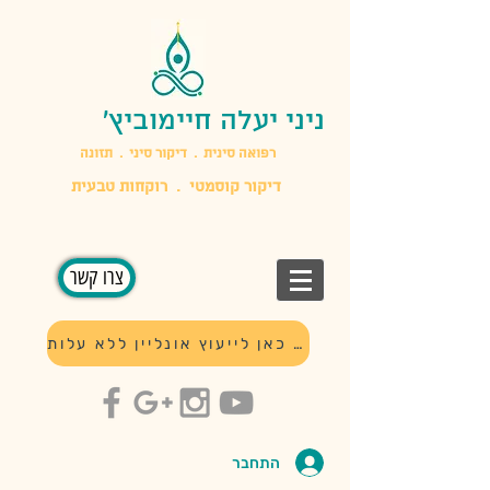
ניני יעלה חיימוביץ'
​רפואה סינית . דיקור סיני . תזונה
דיקור קוסמטי . רוקחות טבעית
צרו קשר
לחץ כאן לייעוץ אונליין ללא עלות
התחבר