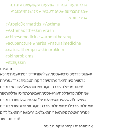
#דלקותעור
#גירוד
#פצעים
#קשקשים
#תזונה
#תזונהבריאה
#טיפולטבעי
#נינישניחיימוביץ
#ניניבתסגל
#AtopicDermatitis
#Asthma
#Asthmaoftheskin
#rash
#chinesemedicine
#aromatherapy
#acupancture
#herbs
#naturalmedicine
#naturaltherapy
#skinproblem
#skinproblems
#itchyskin
תיוגים:
#אטופיקדרמטיטיס
#אסטמהשלהעור
#דיקורסיני
#צמחימרפא
#רפואהסינית
#ארומתרפיה
#רוקחותטבעית
#גרד
#פריחה
#אסטמהשלהעורבתינוקות
#אסטמהשלהעורממבוגרים
#מחלותעור
#דלקתעור
#אסטמה
#מערכתחיסון
#דלקותעור
#פצעים
#קשקשים
#טיפולטבעי
#אסטמהשלהעורמבוגרים
#מחלותעורבילדים
#מחלותעורבתינוקות
#מחלותעורמבוגרים
#פריחהאצלתינוקות
#פריחהאצלמבוגרים
#פריחהאצלילדים
#פריחהבעור
ארומתרפיה וקוסמטיקה טבעית