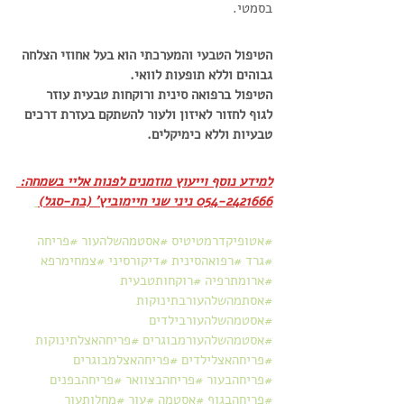
בסמטי.
הטיפול הטבעי והמערכתי הוא בעל אחוזי הצלחה 
גבוהים וללא תופעות לוואי.
הטיפול ברפואה סינית ורוקחות טבעית עוזר 
לגוף לחזור לאיזון ולעור להשתקם בעזרת דרכים 
טבעיות וללא כימיקלים.
למידע נוסף וייעוץ מוזמנים לפנות אליי בשמחה: 
054-2421666 ניני שני חיימוביץ' (בת-סגל)
#אטופיקדרמטיטיס
#אסטמהשלהעור
#פריחה
#גרד
#רפואהסינית
#דיקורסיני
#צמחימרפא
#ארומתרפיה
#רוקחותטבעית
#אסתמהשלהעורבתינוקות
#אסטמהשלהעורבילדים
#אסטמהשלהעורמבוגרים
#פריחהאצלתינוקות
#פריחהאצלילדים
#פריחהאצלמבוגרים
#פריחהבעור
#פריחהבצוואר
#פריחהבפנים
#פריחהבגוף
#אסטמה
#עור
#מחלותעור