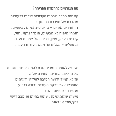
מה הגורמים להחמרת הפריחה?
קיימים מספר גורמים העלולים לגרום לפעילות 
מוגברת של מערכת החיסון :
1. חומרים מגרים – בדים סינתטיים , בשמים, 
חומרי טיפוח לא טבעיים, חומרי ניקוי, חול, 
קרדית האבק, עשן, פריחה של צמחים ועוד.
2. אקלים – אקלים קר ויבש , עונות מעבר.
חשיפה לאותם חומרים גורם להתפרצויות חוזרות 
של הדלקת העורית והחמרה שלה.
אך לא תמיד ידועה הסיבה לאלרגן ולעיתים 
התפרצות של דלקת העורית יכולה לנבוע 
מנסיבות נוספות כגון: 
מיעוט שעות שינה , עומס בחיים או מצב רגשי 
לחץ,פחד או דאגה.