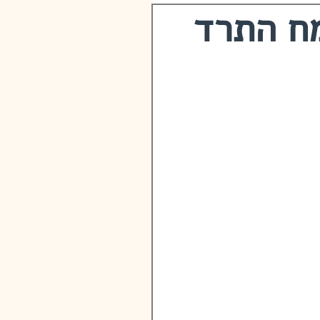
מח התרד
גול נשימה להקלה
 לחץ