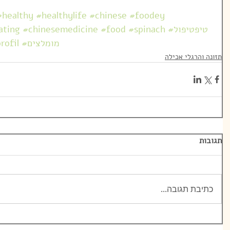
#healthy
#healthylife
#chinese
#foodey
#טיפטיפול
#spinach
#food
#chinesemedicine
ating
#מומלצים
rofil
תזונה והרגלי אכילה
ט 1
תגובות
ט 1
ט 1
ט 1
ט 1
כתיבת תגובה...
ט 1
ט 1
ט 1