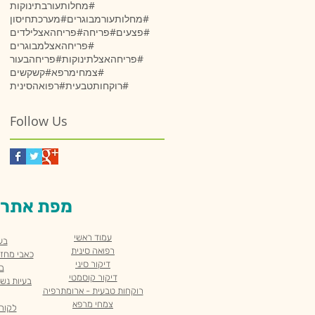
#מחלותעורבתינוקות
#מחלותעורמבוגרים
#מערכתחיסון
#פצעים
#פריחה
#פריחהאצלילדים
#פריחהאצלמבוגרים
#פריחהאצלתינוקות
#פריחהבעור
#צמחימרפא
#קשקשים
#רוקחותטבעית
#רפואהסינית
Follow Us
:מפת אתר
עמוד ראשי
בע
רפואה סינית
כאבי מחזור
דיקור סיני
בע
דיקור קוסמטי
בעיות נשי
רוקחות טבעית - ארומתרפיה
צמחי מרפא
לקוח