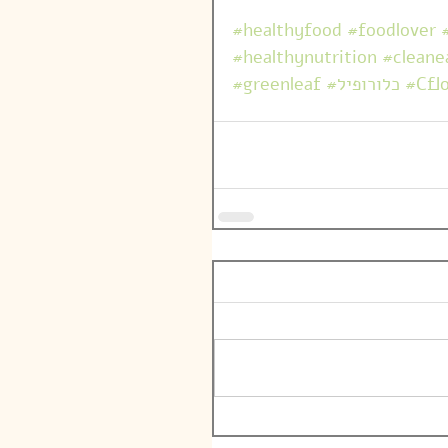
#healthyfood
#foodlover
#healthynutrition
#cleane
#Cflo
#כלורופיל
#greenleaf