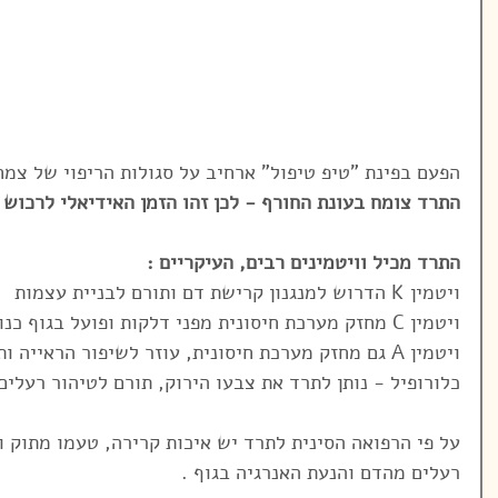
הפעם בפינת "טיפ טיפול" ארחיב על סגולות הריפוי של צמח
התרד צומח בעונת החורף - לכן זהו הזמן האידיאלי לרכוש 
התרד מכיל וויטמינים רבים, העיקריים : 
ויטמין K הדרוש למנגנון קרישת דם ותורם לבניית עצמות
ויטמין C מחזק מערכת חיסונית מפני דלקות ופועל בגוף כנוגד חמצון 
ויטמין A גם מחזק מערכת חיסונית, עוזר לשיפור הראייה ותורם בבניית דם.
כלורופיל - נותן לתרד את צבעו הירוק, תורם לטיהור רעלים
על פי הרפואה הסינית לתרד יש איכות קרירה, טעמו מתוק והו
רעלים מהדם והנעת האנרגיה בגוף .